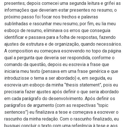
presentes; depois comecei uma segunda leitura e grifei as
informações que deveriam estar presentes no resumo; o
próximo passo foi focar nos trechos e palavras
sublinhadas e rascunhar meu resumo; por fim, eu lia meu
esboço de resumo, eliminava os erros que conseguia
identificar e passava para a folha de respostas, fazendo
ajustes de estrutura e de organização, quando necessários.
A composition eu começava escrevendo no topo da página
qual a pergunta que deveria ser respondida, conforme o
comando da questão, depois eu escrevia a frase que
iniciaria meu texto (pensava em uma frase genérica e que
introduzisse o tema a ser abordado) e, em seguida, eu
escrevia um esboço da minha “thesis statement”, pois eu
precisaria fazer ajustes após definir o que seria abordado
em cada parágrafo do desenvolvimento. Após definir os
parágrafos de argumento (com as respectivas “topic
sentences”) eu finalizava a tese e começava a escrever o
rascunho da minha redação. Com o rascunho finalizado, eu
busquei concluir o texto com uma referência à tese e aos